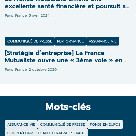
excellente santé financière et poursuit sa
mission redistributive
Paris, France,
5 avril 2024
COMMUNIQUÉ DE PRESSE
PERFORMANCE
ASSURANCE VIE
[Stratégie d’entreprise] La France
Mutualiste ouvre une « 3ème voie » en
assurance vie
Paris, France,
2 octobre 2020
Mots-clés
ASSURANCE VIE
COMMUNIQUÉ DE PRESSE
FONDS EN EUROS
LFM PER’FORM
PLAN D’ÉPARGNE RETRAITE