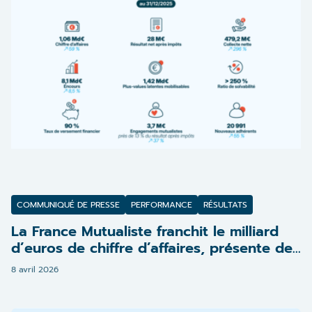
COMMUNIQUÉ DE PRESSE
PERFORMANCE
RÉSULTATS
La France Mutualiste franchit le milliard
d’euros de chiffre d’affaires, présente des
résultats 2025 solides et confirme une
8 avril 2026
dynamique de croissance portée par sa
stratégie de développement