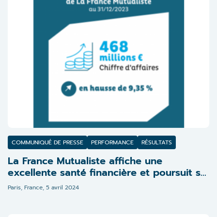
COMMUNIQUÉ DE PRESSE
PERFORMANCE
RÉSULTATS
La France Mutualiste affiche une
excellente santé financière et poursuit sa
mission redistributive
Paris, France,
5 avril 2024