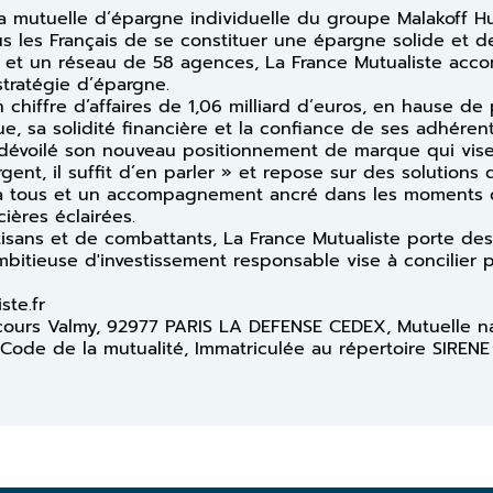
la mutuelle d’épargne individuelle du groupe Malakoff H
s les Français de se constituer une épargne solide et de
s et un réseau de 58 agences, La France Mutualiste ac
stratégie d’épargne.
 chiffre d’affaires de 1,06 milliard d’euros, en hause de
e, sa solidité financière et la confiance de ses adhérent
 dévoilé son nouveau positionnement de marque qui vise 
rgent, il suffit d’en parler » et repose sur des solutions
e à tous et un accompagnement ancré dans les moments c
ières éclairées.
rtisans et de combattants, La France Mutualiste porte des
ambitieuse d'investissement responsable vise à concilier 
iste.fr
13 cours Valmy, 92977 PARIS LA DEFENSE CEDEX, Mutuelle n
 Code de la mutualité, Immatriculée au répertoire SIRENE