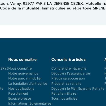
13 cours Valmy, 92977 PARIS LA DEFENSE CEDEX, Mutuelle n
 Code de la mutualité, Immatriculée au répertoire SIRENE
Nous connaître
Conseils & articles
PERin)
Nous connaître
Comprendre l'épargne
Notre gouvernance
Découvrir l’assurance vie
Notre parc immobilier
Prévoir sa succession
La fondation d’entreprise
Préparer sa retraite
F
ite
Nos publications
Découvrir le Plan Epargne Retraite
Recrutement
Retraite militaire
Espace presse
Tous nos articles
Informations réglementaires