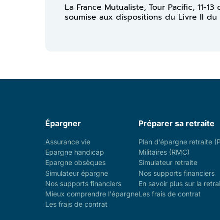
La France Mutualiste, Tour Pacific, 11-
soumise aux dispositions du Livre II du
Épargner
Préparer sa retraite
Assurance vie
Plan d’épargne retraite (
Epargne handicap
Militaires (RMC)
Epargne obsèques
Simulateur retraite
Simulateur épargne
Nos supports financiers
Nos supports financiers
En savoir plus sur la retra
Mieux comprendre l'épargne
Les frais de contrat
Les frais de contrat