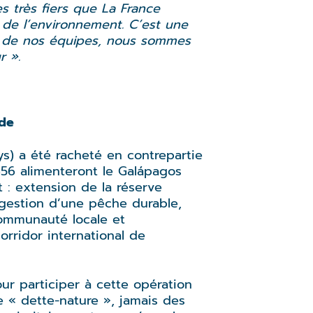
 très fiers que La France
n de l’environnement. C’est une
nt de nos équipes, nous sommes
r ».
nde
ys) a été racheté en contrepartie
 656 alimenteront le Galápagos
t : extension de la réserve
t gestion d’une pêche durable,
ommunauté locale et
rridor international de
our participer à cette opération
e « dette-nature », jamais des