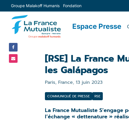
Groupe Malakoff Humanis
Fondation
PARTAGER
SUR :
Espace Presse
[RSE] La France Mu
les Galápagos
Paris, France,
13 juin 2023
COMMUNIQUÉ DE PRESSE
RSE
La France Mutualiste S’engage po
l’échange « dettenature » réalis