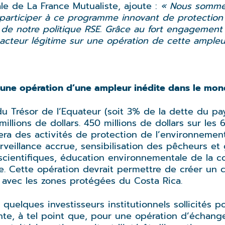
ale de La France Mutualiste, ajoute :
« Nous sommes
ur participer à ce programme innovant de protectio
 de notre politique RSE. Grâce au fort engageme
acteur légitime sur une opération de cette ampleu
à une opération d’une ampleur inédite dans le mo
 du Trésor de l’Equateur (soit 3% de la dette du pa
illions de dollars. 450 millions de dollars sur les
cera des activités de protection de l’environnemen
urveillance accrue, sensibilisation des pêcheurs e
cientifiques, éducation environnementale de la c
 Cette opération devrait permettre de créer un co
t avec les zones protégées du Costa Rica.
 quelques investisseurs institutionnels sollicités p
ante, à tel point que, pour une opération d’échang