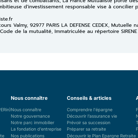
rtisans et de combattants, La France Mutualiste porte des
ambitieuse d'investissement responsable vise à concilier 
iste.fr
13 cours Valmy, 92977 PARIS LA DEFENSE CEDEX, Mutuelle n
 Code de la mutualité, Immatriculée au répertoire SIRENE
Nous connaître
Conseils & articles
PERin)
Nous connaître
Comprendre l'épargne
Notre gouvernance
Découvrir l’assurance vie
Notre parc immobilier
Prévoir sa succession
La fondation d’entreprise
Préparer sa retraite
F
ite
Nos publications
Découvrir le Plan Epargne Retraite