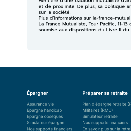
Héritière d’une tradition mutualiste d’a
et de proximité. De plus, sa politique 
sur la société.
Plus d’informations sur la-france-mutual
La France Mutualiste, Tour Pacific, 11-
soumise aux dispositions du Livre II du
Épargner
Préparer sa retraite
Assurance vie
Plan d’épargne retraite (
Epargne handicap
Militaires (RMC)
Epargne obsèques
Simulateur retraite
Simulateur épargne
Nos supports financiers
Nos supports financiers
En savoir plus sur la retra