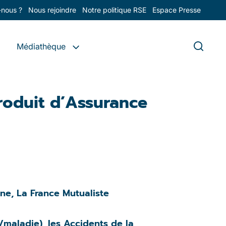
nous ?
Nous rejoindre
Notre politique RSE
Espace Presse
Médiathèque
roduit d’Assurance
ne, La France Mutualiste
/maladie), les Accidents de la