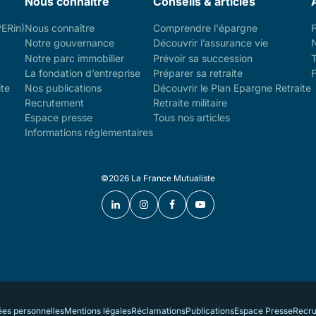
Nous connaître
Conseils & articles
PERin)
Nous connaître
Comprendre l'épargne
Notre gouvernance
Découvrir l’assurance vie
Notre parc immobilier
Prévoir sa succession
La fondation d’entreprise
Préparer sa retraite
F
ite
Nos publications
Découvrir le Plan Epargne Retraite
Recrutement
Retraite militaire
Espace presse
Tous nos articles
Informations réglementaires
©2026 La France Mutualiste
ées personnelles
Mentions légales
Réclamations
Publications
Espace Presse
Recr