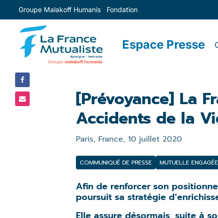
Groupe Malakoff Humanis
Fondation
PARTAGER
SUR :
Espace Presse
[Prévoyance] La F
Accidents de la Vi
Paris, France,
10 juillet 2020
COMMUNIQUÉ DE PRESSE
MUTUELLE ENGAGÉE
Afin de renforcer son positionn
poursuit sa stratégie d’enrichis
Elle assure désormais, suite à s