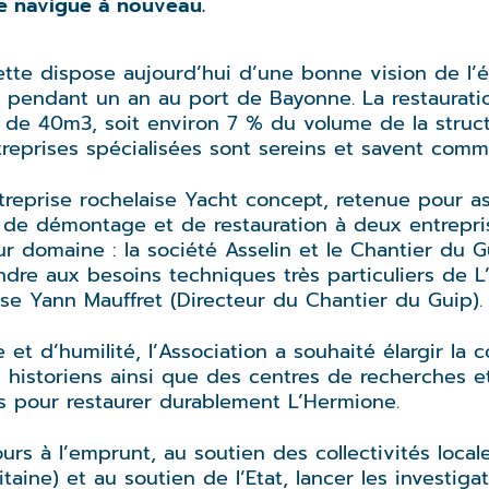
te navigue à nouveau.
ette dispose aujourd’hui d’une bonne vision de l’
 pendant un an au port de Bayonne. La restaurati
de 40m3, soit environ 7 % du volume de la struct
ntreprises spécialisées sont sereins et savent comm
ntreprise rochelaise Yacht concept, retenue pour as
ux de démontage et de restauration à deux entrepr
r domaine : la société Asselin et le Chantier du Gu
ondre aux besoins techniques très particuliers de 
se Yann Mauffret (Directeur du Chantier du Guip).
t d’humilité, l’Association a souhaité élargir la 
 historiens ainsi que des centres de recherches et
s pour restaurer durablement L’Hermione.
ours à l’emprunt, au soutien des collectivités loc
aine) et au soutien de l’Etat, lancer les investiga