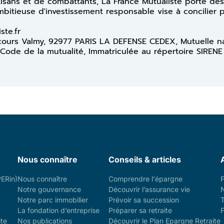
rtisans et de combattants, La France Mutualiste porte des
ambitieuse d'investissement responsable vise à concilier 
iste.fr
13 cours Valmy, 92977 PARIS LA DEFENSE CEDEX, Mutuelle n
 Code de la mutualité, Immatriculée au répertoire SIRENE
Nous connaître
Conseils & articles
PERin)
Nous connaître
Comprendre l'épargne
Notre gouvernance
Découvrir l’assurance vie
Notre parc immobilier
Prévoir sa succession
La fondation d’entreprise
Préparer sa retraite
F
ite
Nos publications
Découvrir le Plan Epargne Retraite