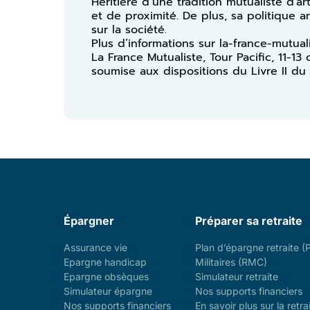
Héritière d’une tradition mutualiste d’a
et de proximité. De plus, sa politique 
sur la société.
Plus d’informations sur la-france-mutual
La France Mutualiste, Tour Pacific, 11-
soumise aux dispositions du Livre II du
Épargner
Préparer sa retraite
Assurance vie
Plan d’épargne retraite (
Epargne handicap
Militaires (RMC)
Epargne obsèques
Simulateur retraite
Simulateur épargne
Nos supports financiers
Nos supports financiers
En savoir plus sur la retra