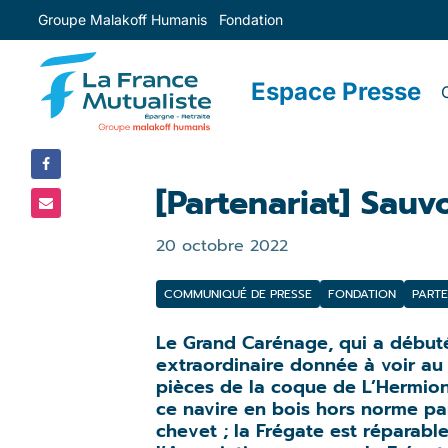
Groupe Malakoff Humanis
Fondation
PARTAGER
SUR :
Espace Presse
[Partenariat] Sauv
20 octobre 2022
COMMUNIQUÉ DE PRESSE
FONDATION
PARTE
Le Grand Carénage, qui a début
extraordinaire donnée à voir au
pièces de la coque de L’Hermio
ce navire en bois hors norme par
chevet ; la Frégate est réparabl