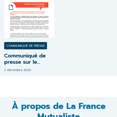
COMMUNIQUÉ DE PRESSE
Communiqué de
presse sur le
rapprochement
2 décembre 2025
Malakoff Humanis
et La France
Mutualiste
À propos de La France
Mutualiste