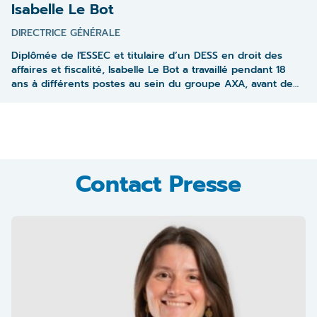
Isabelle Le Bot
DIRECTRICE GÉNÉRALE
Diplômée de l'ESSEC et titulaire d’un DESS en droit des
affaires et fiscalité, Isabelle Le Bot a travaillé pendant 18
ans à différents postes au sein du groupe AXA, avant de
rejoindre la Matmut en tant directrice générale adjointe
chargée des relations sociétaires. En novembre 2022 elle
rejoint La France Mutualiste au poste de directrice
générale. En septembre 2024, elle devient membre du
COMEX de Malakoff Humanis dans le cadre du
rapprochement de La France Mutualiste et Malakoff
Contact Presse
Humanis. En novembre 2025, elle devient également
présidente du conseil de surveillance de Unofi.