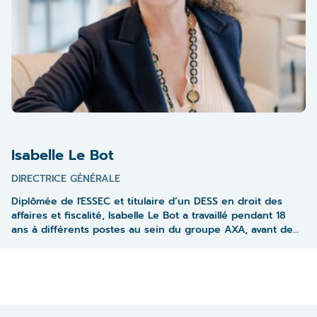
Isabelle Le Bot
DIRECTRICE GÉNÉRALE
Diplômée de l'ESSEC et titulaire d’un DESS en droit des
affaires et fiscalité, Isabelle Le Bot a travaillé pendant 18
ans à différents postes au sein du groupe AXA, avant de
rejoindre la Matmut en tant directrice générale adjointe
chargée des relations sociétaires. En novembre 2022 elle
rejoint La France Mutualiste au poste de directrice
générale. En septembre 2024, elle devient membre du
COMEX de Malakoff Humanis dans le cadre du
rapprochement de La France Mutualiste et Malakoff