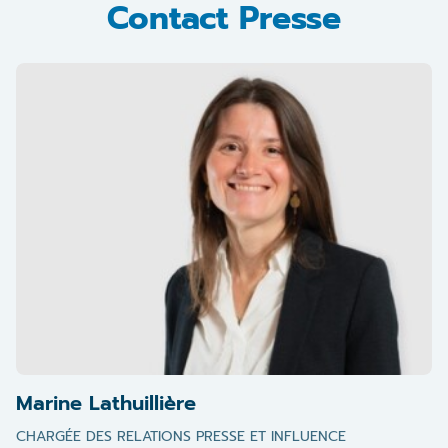
Contact Presse
Humanis. En novembre 2025, elle devient également
présidente du conseil de surveillance de Unofi.
Marine Lathuillière
CHARGÉE DES RELATIONS PRESSE ET INFLUENCE