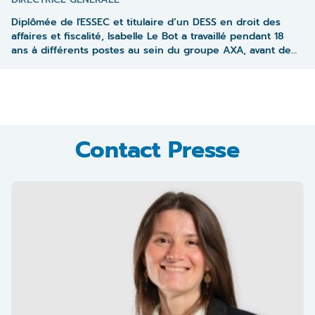
Diplômée de l'ESSEC et titulaire d’un DESS en droit des
affaires et fiscalité, Isabelle Le Bot a travaillé pendant 18
ans à différents postes au sein du groupe AXA, avant de
rejoindre la Matmut en tant directrice générale adjointe
chargée des relations sociétaires. En novembre 2022 elle
rejoint La France Mutualiste au poste de directrice
générale. En septembre 2024, elle devient membre du
COMEX de Malakoff Humanis dans le cadre du
rapprochement de La France Mutualiste et Malakoff
Contact Presse
Humanis. En novembre 2025, elle devient également
présidente du conseil de surveillance de Unofi.