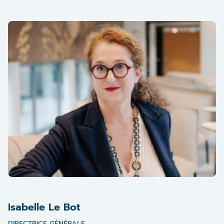
présidente du conseil d’administration de La France
Mutualiste le 10 juin 2026. Cet engagement pour la
mutuelle vient en prolongement de son engagement dans
la gendarmerie où elle a effectué toute sa carrière. 1ère
femme générale de gendarmerie issue du corps des sous-
officiers, elle fût également 1ère militaire gendarme à
devenir secrétaire générale de la garde nationale et du
conseil supérieur de la réserve militaire.
Isabelle Le Bot
DIRECTRICE GÉNÉRALE