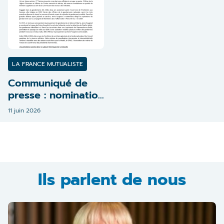
LA FRANCE MUTUALISTE
Communiqué de
presse : nomination
d'Anne Fougerat à
11 juin 2026
la présidence de
La France
Mutualiste
Ils parlent de nous