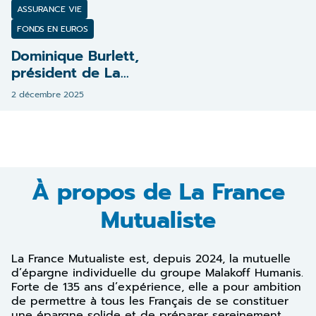
ASSURANCE VIE
FONDS EN EUROS
Dominique Burlett,
président de La
France Mutualiste
2 décembre 2025
À propos de La France
Mutualiste
La France Mutualiste est, depuis 2024, la mutuelle
d’épargne individuelle du groupe Malakoff Humanis.
Forte de 135 ans d’expérience, elle a pour ambition
de permettre à tous les Français de se constituer
une épargne solide et de préparer sereinement